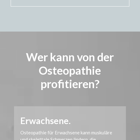
Video-
Player
Wer kann von der
Osteopathie
profitieren?
Erwachsene.
Osteopathie für Erwachsene kann muskuläre
und skelettale Schmerzen lindern, die