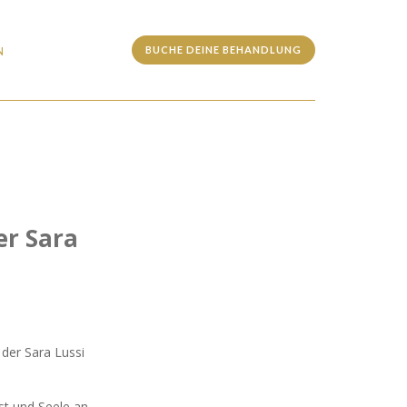
BUCHE DEINE BEHANDLUNG
N
er Sara
der Sara Lussi
st und Seele an.