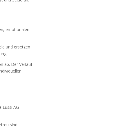
hen, emotionalen
ele und ersetzen
ung.
en ab. Der Verlauf
ndividuellen
a Lussi AG
treu sind.