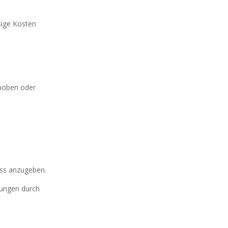
sige Kosten
hoben oder
äss anzugeben.
lungen durch