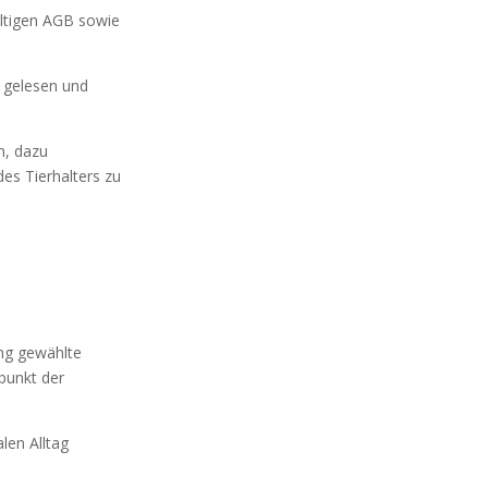
ltigen AGB sowie
 gelesen und
m, dazu
des Tierhalters zu
ng gewählte
tpunkt der
len Alltag