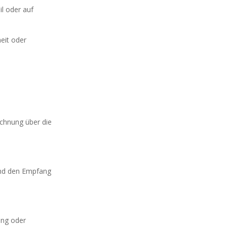
l oder auf
eit oder
echnung über die
 und den Empfang
ung oder