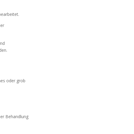
earbeitet.
der
und
den.
ches oder grob
.
er Behandlung